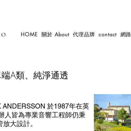
HOME
關於 About
代理品牌
contact
網
IO
| 單端A類、純淨通透
RIK ANDERSSON 於1987年在英
創辦人皆為專業音響工程師仍秉
管放大設計。