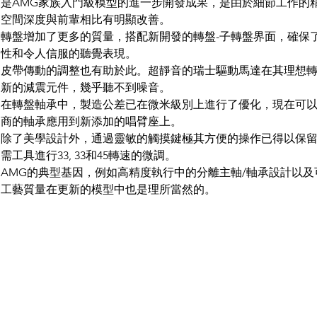
是AMG家族入門級模型的進一步開發成果，是由於細節工作的
空間深度與前輩相比有明顯改善。
轉盤增加了更多的質量，搭配新開發的轉盤-子轉盤界面，確保
性和令人信服的聽覺表現。
皮帶傳動的調整也有助於此。超靜音的瑞士驅動馬達在其理想
新的減震元件，幾乎聽不到噪音。
在轉盤軸承中，製造公差已在微米級別上進行了優化，現在可
商的軸承應用到新添加的唱臂座上。
除了美學設計外，通過靈敏的觸摸鍵極其方便的操作已得以保
需工具進行33, 33和45轉速的微調。
AMG的典型基因，例如高精度執行中的分離主軸/軸承設計以
工藝質量在更新的模型中也是理所當然的。